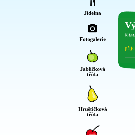
Jídelna
Vý
Klára
Fotogalerie
přija
Jablíčková
třída
Hruštičková
třída